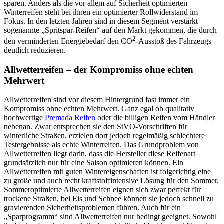
sparen. Anders als die vor allem auf Sicherheit optimierten
Winterreifen steht bei ihnen ein optimierter Rollwiderstand im
Fokus. In den letzten Jahren sind in diesem Segment verstärkt
sogenannte „Spritspar-Reifen“ auf den Markt gekommen, die durch
2
den verminderten Energiebedarf den CO
-Ausstoß des Fahrzeugs
deutlich reduzieren.
Allwetterreifen – der Kompromiss ohne echten
Mehrwert
Allwetterreifen sind vor diesem Hintergrund fast immer ein
Kompromiss ohne echten Mehrwert. Ganz egal ob qualitativ
hochwertige
Premada Reifen
oder die billigen Reifen vom Händler
nebenan. Zwar entsprechen sie den StVO-Vorschriften für
winterliche Straßen, erzielen dort jedoch regelmäßig schlechtere
Testergebnisse als echte Winterreifen. Das Grundproblem von
Allwetterreifen liegt darin, dass die Hersteller diese Reifenart
grundsätzlich nur für eine Saison optimieren können. Ein
Allwetterreifen mit guten Wintereigenschaften ist folgerichtig eine
zu große und auch recht kraftstoffintensive Lösung für den Sommer.
Sommeroptimierte Allwetterreifen eignen sich zwar perfekt für
trockene Straßen, bei Eis und Schnee können sie jedoch schnell zu
gravierenden Sicherheitsproblemen führen. Auch für ein
„Sparprogramm“ sind Allwetterreifen nur bedingt geeignet. Sowohl