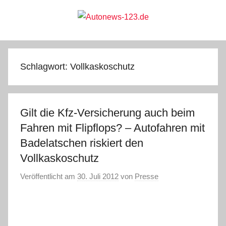
Zum
Inhalt
springen
Autonews-
Autonews
mit
Charme
123.de
Schlagwort:
Vollkaskoschutz
Gilt die Kfz-Versicherung auch beim
Fahren mit Flipflops? – Autofahren mit
Badelatschen riskiert den
Vollkaskoschutz
Veröffentlicht am
30. Juli 2012
von
Presse