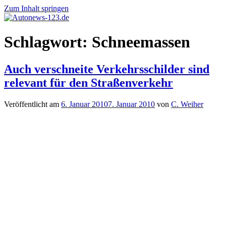
Zum Inhalt springen
Autonews-
Autonews
Schlagwort:
Schneemassen
123.de
mit
Charme
Auch verschneite Verkehrsschilder sind
relevant für den Straßenverkehr
Veröffentlicht am
6. Januar 2010
7. Januar 2010
von
C. Weiher