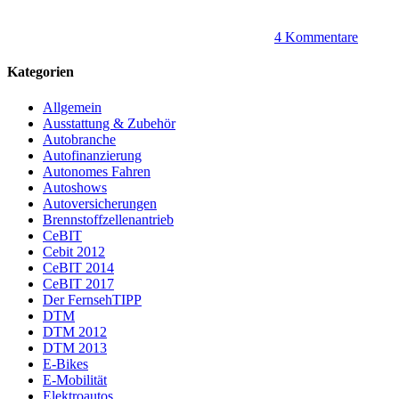
4 Kommentare
Kategorien
Allgemein
Ausstattung & Zubehör
Autobranche
Autofinanzierung
Autonomes Fahren
Autoshows
Autoversicherungen
Brennstoffzellenantrieb
CeBIT
Cebit 2012
CeBIT 2014
CeBIT 2017
Der FernsehTIPP
DTM
DTM 2012
DTM 2013
E-Bikes
E-Mobilität
Elektroautos