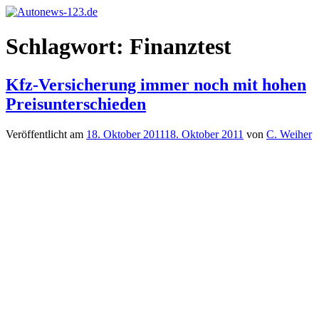
Zum
Inhalt
Autonews-
Autonews
springen
Schlagwort:
Finanztest
123.de
mit
Charme
Kfz-Versicherung immer noch mit hohen
Preisunterschieden
Veröffentlicht am
18. Oktober 2011
18. Oktober 2011
von
C. Weiher