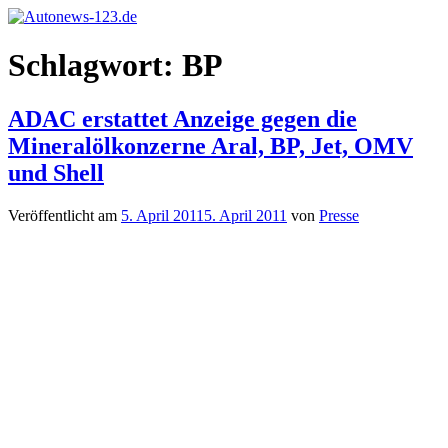
Zum
Inhalt
Autonews-
Autonews
springen
Schlagwort:
BP
123.de
mit
Charme
ADAC erstattet Anzeige gegen die
Mineralölkonzerne Aral, BP, Jet, OMV
und Shell
Veröffentlicht am
5. April 2011
5. April 2011
von
Presse