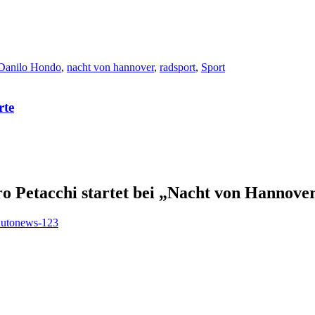
Danilo Hondo
,
nacht von hannover
,
radsport
,
Sport
rte
ro Petacchi startet bei „Nacht von Hannove
Autonews-123