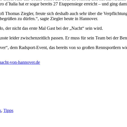
d´Italia hat er sogar bereits 27 Etappensiege erreicht – und ging damit
i Thomas Ziegler, freute sich deshalb auch sehr über die Verpflichtung 
 begrüßen zu dürfen.“, sagte Ziegler heute in Hannover.
, der nicht das erste Mal Gast bei der „Nacht“ sein wird.
sste leider zwischenzeitlich passen. Er muss für sein Team bei der Be
r“, dem Radsport-Event, das bereits von so großen Rennsportlern wi
acht-von-hannover.de
s
,
Tipps