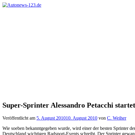
Zum
Inhalt
Autonews-
Autonews
springen
123.de
mit
Charme
Super-Sprinter Alessandro Petacchi start
Veröffentlicht am
5. August 2010
10. August 2010
von
C. Weiher
Wie soeben bekanntgegeben wurde, wird einer der besten Sprinter der
Deutschland wichtigen Radsport-Events schreibt. Der Sprinter gewann