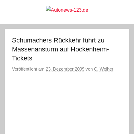
Zum
Inhalt
springen
Autonews-
Autonews
mit
Charme
123.de
Schumachers Rückkehr führt zu
Massenansturm auf Hockenheim-
Tickets
Veröffentlicht am
23. Dezember 2009
von
C. Weiher