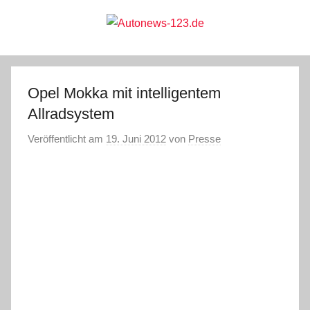
Zum
Inhalt
springen
Autonews-
Autonews
mit
Charme
123.de
Opel Mokka mit intelligentem
Allradsystem
Veröffentlicht am
19. Juni 2012
von
Presse