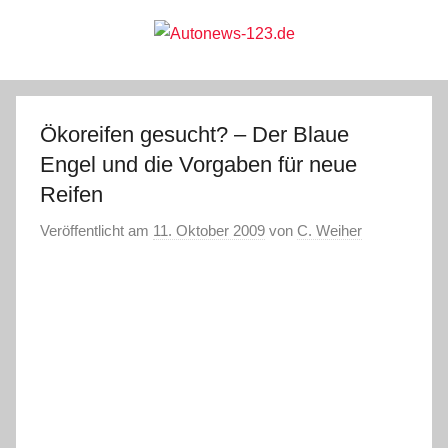
Zum
Inhalt
springen
Autonews-
Autonews
mit
Charme
123.de
Ökoreifen gesucht? – Der Blaue
Engel und die Vorgaben für neue
Reifen
Veröffentlicht am
11. Oktober 2009
von
C. Weiher