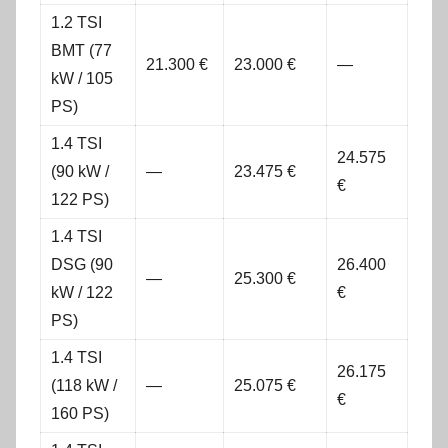
1.2 TSI
BMT (77
21.300 €
23.000 €
—
kW / 105
PS)
1.4 TSI
24.575
(90 kW /
—
23.475 €
€
122 PS)
1.4 TSI
DSG (90
26.400
—
25.300 €
kW / 122
€
PS)
1.4 TSI
26.175
(118 kW /
—
25.075 €
€
160 PS)