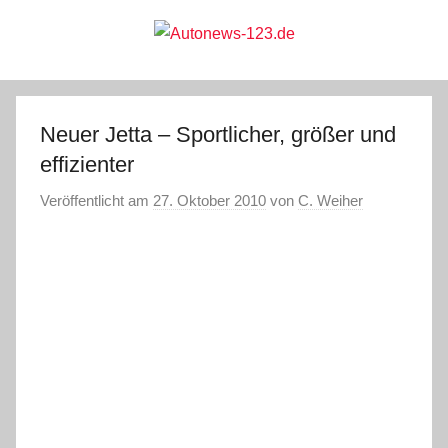
Zum
Inhalt
springen
Autonews-
Autonews
mit
Charme
123.de
Neuer Jetta – Sportlicher, größer und
effizienter
Veröffentlicht am
27. Oktober 2010
von
C. Weiher