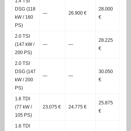
1.4 TSI
DSG (118
28.000
—
26.900 €
kW / 160
€
PS)
2.0 TSI
28.225
(147 kW /
—
—
€
200 PS)
2.0 TSI
DSG (147
30.050
—
—
kW / 200
€
PS)
1.6 TDI
25.875
(77 kW /
23.075 €
24.775 €
€
105 PS)
1.6 TDI