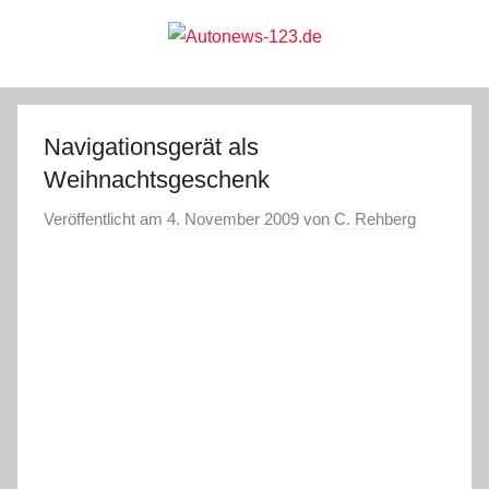
Zum
Inhalt
springen
Autonews-
Autonews
mit
Charme
123.de
Navigationsgerät als
Weihnachtsgeschenk
Veröffentlicht am
4. November 2009
von
C. Rehberg