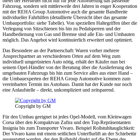
bietet der Hersteller nicht nur für jede Anforderung das passende
Fahrzeug, sondern seit mittlerweile drei Jahren in enger Kooperation
mit der REHA Group Automotive auch die gesamte Bandbreite
individueller Fahrhilfen (detaillierte Übersicht über das gesamte
Umbauportfolio: siehe Tabelle). Von speziellen Haltegriffen über die
Verlegung von Sitzschienen bis hin zu Pedalsperren und der
Handbedienung von Gas und Bremse sind alle Ein- und Umbauten
möglich. Das Angebot wird kontinuierlich erweitert und optimiert.
Das Besondere an der Partnerschaft: Waren vorher mehrere
Ansprechpartner an verschiedenen Orten auf dem Weg zum
individuell umgerüsteten Auto nötig, erhält der Käufer nun bei
seinem Opel-Händler von der Beratung über die Auslieferung des
umgebauten Fahrzeugs bis hin zum Service alles aus einer Hand –
die Umbauexperten der REHA Group Automotive kommen zum
vereinbarten Termin ins Autohaus. Damit hat der Kunde nur noch
eine Anlaufstelle – direkt, unkompliziert und zeitsparend.
Copyright by GM
Für den Umbau geeignet ist jedes Opel-Modell, vom Kleinwagen
Corsa über den Kompaktvan Zafira und den Top-Repräsentanten
Insignia bis zum Transporter Vivaro. Beispiel Rollstuhltauglichkeit:
Der Vivaro kann mit einem seitlichen Unterflurlift an der Schiebetür
ausgestattet werden, der den Rollstuhl direkt auf die Ebene des