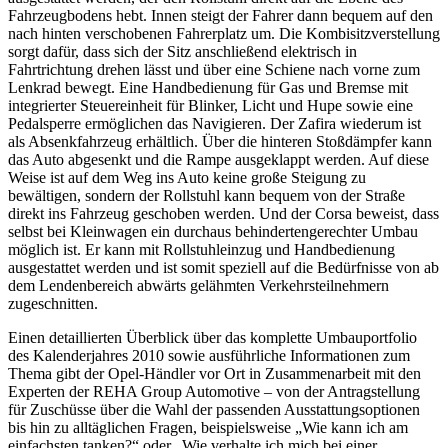
Fahrzeugbodens hebt. Innen steigt der Fahrer dann bequem auf den
nach hinten verschobenen Fahrerplatz um. Die Kombisitzverstellung
sorgt dafür, dass sich der Sitz anschließend elektrisch in
Fahrtrichtung drehen lässt und über eine Schiene nach vorne zum
Lenkrad bewegt. Eine Handbedienung für Gas und Bremse mit
integrierter Steuereinheit für Blinker, Licht und Hupe sowie eine
Pedalsperre ermöglichen das Navigieren. Der Zafira wiederum ist
als Absenkfahrzeug erhältlich. Über die hinteren Stoßdämpfer kann
das Auto abgesenkt und die Rampe ausgeklappt werden. Auf diese
Weise ist auf dem Weg ins Auto keine große Steigung zu
bewältigen, sondern der Rollstuhl kann bequem von der Straße
direkt ins Fahrzeug geschoben werden. Und der Corsa beweist, dass
selbst bei Kleinwagen ein durchaus behindertengerechter Umbau
möglich ist. Er kann mit Rollstuhleinzug und Handbedienung
ausgestattet werden und ist somit speziell auf die Bedürfnisse von ab
dem Lendenbereich abwärts gelähmten Verkehrsteilnehmern
zugeschnitten.
Einen detaillierten Überblick über das komplette Umbauportfolio
des Kalenderjahres 2010 sowie ausführliche Informationen zum
Thema gibt der Opel-Händler vor Ort in Zusammenarbeit mit den
Experten der REHA Group Automotive – von der Antragstellung
für Zuschüsse über die Wahl der passenden Ausstattungsoptionen
bis hin zu alltäglichen Fragen, beispielsweise „Wie kann ich am
einfachsten tanken?“ oder „Wie verhalte ich mich bei einer