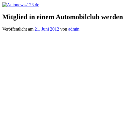
Zum
Inhalt
Autonews-
Autonews
springen
Mitglied in einem Automobilclub werden
123.de
mit
Charme
Veröffentlicht am
21. Juni 2012
von
admin