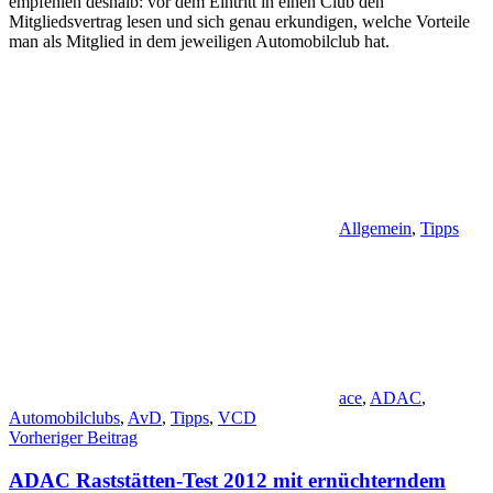
empfehlen deshalb: vor dem Eintritt in einen Club den
Mitgliedsvertrag lesen und sich genau erkundigen, welche Vorteile
man als Mitglied in dem jeweiligen Automobilclub hat.
Allgemein
,
Tipps
ace
,
ADAC
,
Automobilclubs
,
AvD
,
Tipps
,
VCD
Beitragsnavigation
Vorheriger Beitrag
ADAC Raststätten-Test 2012 mit ernüchterndem