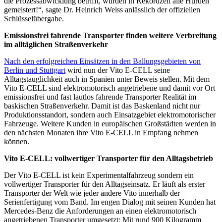
die Prozessabwicklung betrifft, wurden in Rekordzeit alle Hürden
gemeistert!“, sagte Dr. Heinrich Weiss anlässlich der offiziellen
Schlüsselübergabe.
Emissionsfrei fahrende Transporter finden weitere Verbreitung
im alltäglichen Straßenverkehr
Nach den erfolgreichen Einsätzen in den Ballungsgebieten von
Berlin und Stuttgart
wird nun der Vito E-CELL seine
Alltagstauglichkeit auch in Spanien unter Beweis stellen. Mit dem
Vito E-CELL sind elektromotorisch angetriebene und damit vor Ort
emissionsfrei und fast lautlos fahrende Transporter Realität im
baskischen Straßenverkehr. Damit ist das Baskenland nicht nur
Produktionsstandort, sondern auch Einsatzgebiet elektromotorischer
Fahrzeuge. Weitere Kunden in europäischen Großstädten werden in
den nächsten Monaten ihre Vito E-CELL in Empfang nehmen
können.
Vito E-CELL: vollwertiger Transporter für den Alltagsbetrieb
Der Vito E-CELL ist kein Experimentalfahrzeug sondern ein
vollwertiger Transporter für den Alltagseinsatz. Er läuft als erster
Transporter der Welt wie jeder andere Vito innerhalb der
Serienfertigung vom Band. Im engen Dialog mit seinen Kunden hat
Mercedes-Benz die Anforderungen an einen elektromotorisch
angetriebenen Transporter umgesetzt: Mit rund 900 Kilogramm