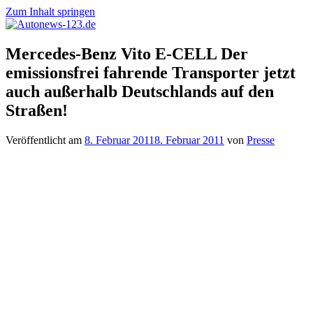
Zum Inhalt springen
Autonews-
Autonews
Mercedes-Benz Vito E-CELL Der
123.de
mit
emissionsfrei fahrende Transporter jetzt
Charme
auch außerhalb Deutschlands auf den
Straßen!
Veröffentlicht am
8. Februar 2011
8. Februar 2011
von
Presse