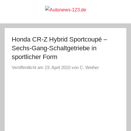
Zum
Inhalt
springen
Autonews-
Autonews
mit
Charme
123.de
Honda CR-Z Hybrid Sportcoupé –
Sechs-Gang-Schaltgetriebe in
sportlicher Form
Veröffentlicht am
19. April 2010
von
C. Weiher