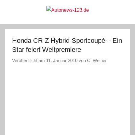
Zum
Inhalt
springen
Autonews-
Autonews
mit
Charme
123.de
Honda CR-Z Hybrid-Sportcoupé – Ein
Star feiert Weltpremiere
Veröffentlicht am
11. Januar 2010
von
C. Weiher