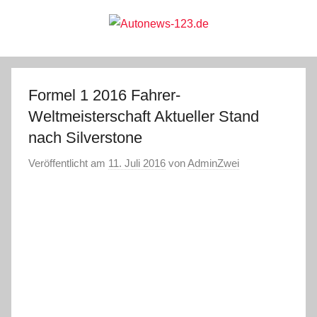
Zum
Inhalt
springen
Autonews-
Autonews
mit
Charme
123.de
Formel 1 2016 Fahrer-
Weltmeisterschaft Aktueller Stand
nach Silverstone
Veröffentlicht am
11. Juli 2016
von
AdminZwei