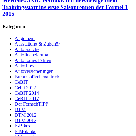
Mercedes AMG Petronas mit hervorragendem
Trainingsstart ins erste Saisonrennen der Formel 1
2015
Kategorien
Allgemein
Ausstattung & Zubehör
Autobranche
Autofinanzierung
Autonomes Fahren
Autoshows
Autoversicherungen
Brennstoffzellenantrieb
CeBIT
Cebit 2012
CeBIT 2014
CeBIT 2017
Der FernsehTIPP
DTM
DTM 2012
DTM 2013
E-Bikes
E-Mobilität