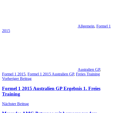
Allgemein
,
Formel 1
2015
Australien GP
,
Formel 1 2015
,
Formel 1 2015 Australien GP
,
Freies Training
Beitragsnavigation
Vorheriger Beitrag
Formel 1 2015 Australien GP Ergebnis 1. Freies
Training
Nächster Beitrag