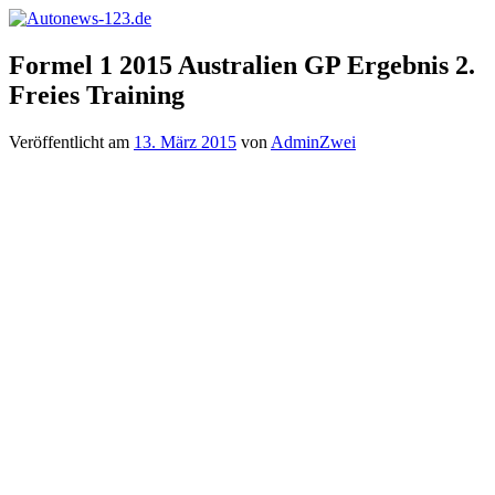
Zum
Inhalt
Autonews-
Autonews
springen
Formel 1 2015 Australien GP Ergebnis 2.
123.de
mit
Freies Training
Charme
Veröffentlicht am
13. März 2015
von
AdminZwei