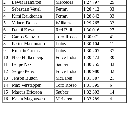
2
Lewis Hamilton
Mercedes
1:27.797
25
3
Sebastian Vettel
Ferrari
1:28.412
33
4
Kimi Raikkonen
Ferrari
1:28.842
33
5
Valtteri Bottas
Williams
1:29.265
32
6
Daniil Kvyat
Red Bull
1:30.016
27
7
Carlos Sainz Jr
Toro Rosso
1:30.071
41
8
Pastor Maldonado
Lotus
1:30.104
11
9
Romain Grosjean
Lotus
1:30.205
37
10
Nico Hulkenberg
Force India
1:30.473
30
11
Felipe Nasr
Sauber
1:30.755
33
12
Sergio Perez
Force India
1:30.980
32
13
Jenson Button
McLaren
1:31.387
21
14
Max Verstappen
Toro Rosso
1:31.395
6
15
Marcus Ericsson
Sauber
1:32.303
14
16
Kevin Magnussen
McLaren
1:33.289
4