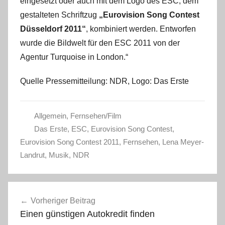
eingesetzt oder auch mit dem Logo des ESC, dem
gestalteten Schriftzug
„Eurovision Song Contest
Düsseldorf 2011“
, kombiniert werden. Entworfen
wurde die Bildwelt für den ESC 2011 von der
Agentur Turquoise in London.“
Quelle Pressemitteilung: NDR, Logo: Das Erste
Allgemein
,
Fernsehen/Film
Das Erste
,
ESC
,
Eurovision Song Contest
,
Eurovision Song Contest 2011
,
Fernsehen
,
Lena Meyer-
Landrut
,
Musik
,
NDR
Beitragsnavigation
Vorheriger Beitrag
Einen günstigen Autokredit finden