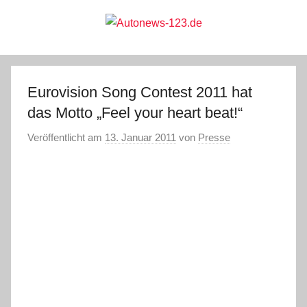
Zum
Inhalt
springen
Autonews-
Autonews
mit
Charme
123.de
Eurovision Song Contest 2011 hat
das Motto „Feel your heart beat!“
Veröffentlicht am
13. Januar 2011
von
Presse