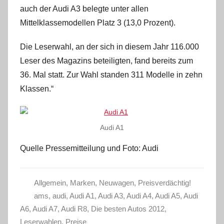
auch der Audi A3 belegte unter allen
Mittelklassemodellen Platz 3 (13,0 Prozent).
Die Leserwahl, an der sich in diesem Jahr 116.000
Leser des Magazins beteiligten, fand bereits zum
36. Mal statt. Zur Wahl standen 311 Modelle in zehn
Klassen.“
Audi A1
Quelle Pressemitteilung und Foto: Audi
Allgemein
,
Marken
,
Neuwagen
,
Preisverdächtig!
ams
,
audi
,
Audi A1
,
Audi A3
,
Audi A4
,
Audi A5
,
Audi
A6
,
Audi A7
,
Audi R8
,
Die besten Autos 2012
,
Leserwahlen
,
Preise