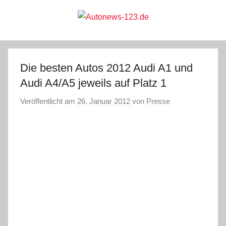
Zum
Inhalt
springen
Autonews-
Autonews
mit
Charme
123.de
Die besten Autos 2012 Audi A1 und
Audi A4/A5 jeweils auf Platz 1
Veröffentlicht am
26. Januar 2012
von
Presse