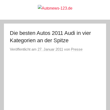
Zum
Inhalt
springen
Autonews-
Autonews
mit
Charme
123.de
Die besten Autos 2011 Audi in vier
Kategorien an der Spitze
Veröffentlicht am
27. Januar 2011
von
Presse