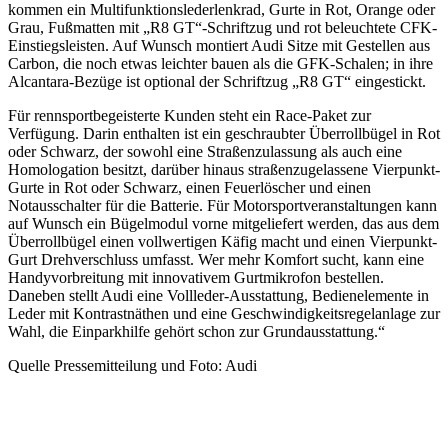
kommen ein Multifunktionslederlenkrad, Gurte in Rot, Orange oder
Grau, Fußmatten mit „R8 GT“-Schriftzug und rot beleuchtete CFK-
Einstiegsleisten. Auf Wunsch montiert Audi Sitze mit Gestellen aus
Carbon, die noch etwas leichter bauen als die GFK-Schalen; in ihre
Alcantara-Bezüge ist optional der Schriftzug „R8 GT“ eingestickt.
Für rennsportbegeisterte Kunden steht ein Race-Paket zur
Verfügung. Darin enthalten ist ein geschraubter Überrollbügel in Rot
oder Schwarz, der sowohl eine Straßenzulassung als auch eine
Homologation besitzt, darüber hinaus straßen­zugelassene Vierpunkt-
Gurte in Rot oder Schwarz, einen Feuerlöscher und einen
Notausschalter für die Batterie. Für Motorsportveranstaltungen kann
auf Wunsch ein Bügelmodul vorne mitgeliefert werden, das aus dem
Überrollbügel einen voll­wertigen Käfig macht und einen Vierpunkt-
Gurt Drehverschluss umfasst. Wer mehr Komfort sucht, kann eine
Handyvorbreitung mit innovativem Gurtmikrofon bestellen.
Daneben stellt Audi eine Vollleder-Ausstattung, Bedienelemente in
Leder mit Kontrastnäthen und eine Geschwindigkeitsregelanlage zur
Wahl, die Einpark­hilfe gehört schon zur Grundausstattung.“
Quelle Pressemitteilung und Foto: Audi