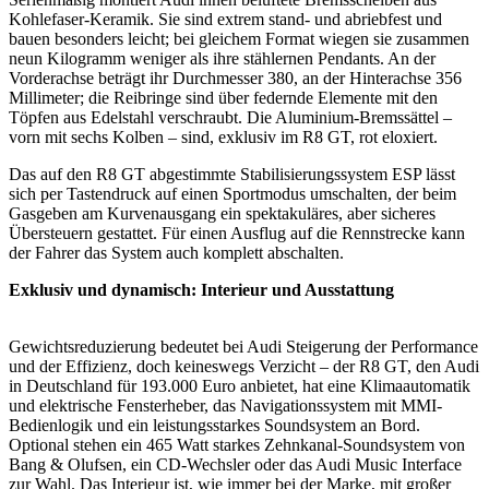
Kohlefaser-Keramik. Sie sind extrem stand- und abriebfest und
bauen besonders leicht; bei gleichem Format wiegen sie zusammen
neun Kilogramm weniger als ihre stählernen Pendants. An der
Vorderachse beträgt ihr Durchmesser 380, an der Hinterachse 356
Millimeter; die Reibringe sind über federnde Elemente mit den
Töpfen aus Edelstahl verschraubt. Die Aluminium-Bremssättel –
vorn mit sechs Kolben – sind, exklusiv im R8 GT, rot eloxiert.
Das auf den R8 GT abgestimmte Stabilisierungssystem ESP lässt
sich per Tasten­druck auf einen Sportmodus umschalten, der beim
Gasgeben am Kurvenausgang ein spektakuläres, aber sicheres
Übersteuern gestattet. Für einen Ausflug auf die Rennstrecke kann
der Fahrer das System auch komplett abschalten.
Exklusiv und dynamisch: Interieur und Ausstattung
Gewichtsreduzierung bedeutet bei Audi Steigerung der Performance
und der Effizienz, doch keineswegs Verzicht – der R8 GT, den Audi
in Deutschland für 193.000 Euro anbietet, hat eine Klimaautomatik
und elektrische Fensterheber, das Navigationssystem mit MMI-
Bedienlogik und ein leistungsstarkes Soundsystem an Bord.
Optional stehen ein 465 Watt starkes Zehnkanal-Soundsystem von
Bang & Olufsen, ein CD-Wechsler oder das Audi Music Interface
zur Wahl. Das Interieur ist, wie immer bei der Marke, mit großer