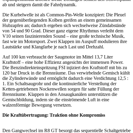
ab und steigern damit die Fahrdynamik.
Die Kurbelwelle ist als Common-Pin-Welle konzipiert: Die Pleuel
der gegenüber­liegenden Kolben greifen an einem gemeinsamen
Hubzapfen an; dadurch ergeben sich wechselweise Zündabstände
von 54 und 90 Grad. Dieser ganz eigene Rhythmus verleiht dem
V10 seinen faszinierenden Sound – eine große technische Musik,
fast wie im Motorsport. Zwei Klappen im Auspuff modulieren ihre
Lautstärke und Klangfarbe je nach Last und Drehzahl.
Auf 100 km verbraucht der Saugmotor im Mittel 13,7 Liter
Kraftstoff – eine hohe Effizienz angesichts der immensen Power.
Die Benzindirekteinspritzung FSI injiziert den Kraftstoff mit bis zu
120 bar Druck in die Brennräume. Das verwirbelnde Gemisch kühlt
die Zylinderwände und ermöglicht dadurch eine Verdichtung 12,5 :
1. Ein Schaltsaugrohr und die kontinuierliche Verstellung der
Ketten-getriebenen Nockenwellen sorgen für satte Füllung der
Brennräume. Klappen in den Ansaug­kanälen unterstützen die
Gemischbildung, indem sie die einströmende Luft in eine
walzenförmige Bewegung versetzen.
Die Kraftübertragung: Traktion ohne Kompromiss
Den Gangwechsel im R8 GT besorgt das sequentielle Schaltgetriebe