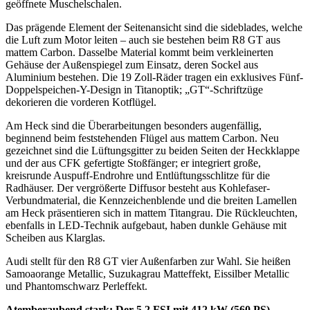
geöffnete Muschelschalen.
Das prägende Element der Seitenansicht sind die sideblades, welche
die Luft zum Motor leiten – auch sie bestehen beim R8 GT aus
mattem Carbon. Dasselbe Material kommt beim verkleinerten
Gehäuse der Außenspiegel zum Einsatz, deren Sockel aus
Aluminium bestehen. Die 19 Zoll-Räder tragen ein exklusives Fünf-
Doppelspeichen-Y-Design in Titanoptik; „GT“-Schriftzüge
dekorieren die vorderen Kotflügel.
Am Heck sind die Überarbeitungen besonders augenfällig,
beginnend beim fest­stehenden Flügel aus mattem Carbon. Neu
gezeichnet sind die Lüftungsgitter zu beiden Seiten der Heckklappe
und der aus CFK gefertigte Stoßfänger; er integriert große,
kreisrunde Auspuff-Endrohre und Entlüftungsschlitze für die
Radhäuser. Der vergrößerte Diffusor besteht aus Kohlefaser-
Verbundmaterial, die Kennzeichen­blende und die breiten Lamellen
am Heck präsentieren sich in mattem Titangrau. Die Rückleuchten,
ebenfalls in LED-Technik aufgebaut, haben dunkle Gehäuse mit
Scheiben aus Klarglas.
Audi stellt für den R8 GT vier Außenfarben zur Wahl. Sie heißen
Samoaorange Metallic, Suzukagrau Matteffekt, Eissilber Metallic
und Phantomschwarz Perleffekt.
Atemberaubend stark: Der 5.2 FSI mit 412 kW (560 PS)