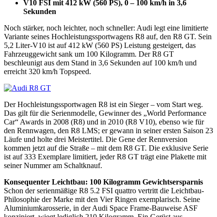
V10 FSI mit 412 kW (560 PS), 0 – 100 km/h in 3,6
Sekunden
Noch stärker, noch leichter, noch schneller: Audi legt eine limitierte
Variante seines Hochleistungssportwagens R8 auf, den R8 GT. Sein
5,2 Liter-V10 ist auf 412 kW (560 PS) Leistung gesteigert, das
Fahrzeuggewicht sank um 100 Kilogramm. Der R8 GT
beschleunigt aus dem Stand in 3,6 Sekunden auf 100 km/h und
erreicht 320 km/h Topspeed.
Der Hochleistungssportwagen R8 ist ein Sieger – vom Start weg.
Das gilt für die Serienmodelle, Gewinner des „World Performance
Car“ Awards in 2008 (R8) und in 2010 (R8 V10), ebenso wie für
den Rennwagen, den R8 LMS; er gewann in seiner ersten Saison 23
Läufe und holte drei Meistertitel. Die Gene der Rennversion
kommen jetzt auf die Straße – mit dem R8 GT. Die exklusive Serie
ist auf 333 Exemplare limitiert, jeder R8 GT trägt eine Plakette mit
seiner Nummer am Schaltknauf.
Konsequenter Leichtbau: 100 Kilogramm Gewichtsersparnis
Schon der serienmäßige R8 5.2 FSI quattro vertritt die Leichtbau-
Philosophie der Marke mit den Vier Ringen exemplarisch. Seine
Aluminiumkarosserie, in der Audi Space Frame-Bauweise ASF
konzipiert, wiegt lediglich 210 Kilogramm. Ein Gerüst aus