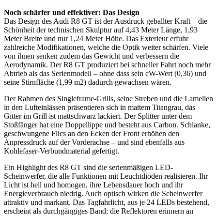
Noch schärfer und effektiver: Das Design
Das Design des Audi R8 GT ist der Ausdruck geballter Kraft – die
Schönheit der technischen Skulptur auf 4,43 Meter Länge, 1,93
Meter Breite und nur 1,24 Meter Höhe. Das Exterieur erfuhr
zahlreiche Modifikationen, welche die Optik weiter schärfen. Viele
von ihnen senken zudem das Gewicht und verbessern die
Aerodynamik. Der R8 GT produziert bei schneller Fahrt noch mehr
Abtrieb als das Serienmodell – ohne dass sein cW-Wert (0,36) und
seine Stirnfläche (1,99 m2) dadurch gewachsen wären.
Der Rahmen des Singleframe-Grills, seine Streben und die Lamellen
in den Lufteinlässen präsentieren sich in mattem Titangrau, das
Gitter im Grill ist mattschwarz lackiert. Der Splitter unter dem
Stoßfänger hat eine Doppellippe und besteht aus Carbon. Schlanke,
geschwungene Flics an den Ecken der Front erhöhen den
Anpressdruck auf der Vorderachse – und sind ebenfalls aus
Kohlefaser-Verbundmaterial gefertigt.
Ein Highlight des R8 GT sind die serienmäßigen LED-
Scheinwerfer, die alle Funktionen mit Leuchtdioden realisieren. Ihr
Licht ist hell und homogen, ihre Lebensdauer hoch und ihr
Energieverbrauch niedrig. Auch optisch wirken die Scheinwerfer
attraktiv und markant. Das Tagfahrlicht, aus je 24 LEDs bestehend,
erscheint als durchgängiges Band; die Reflektoren erinnern an