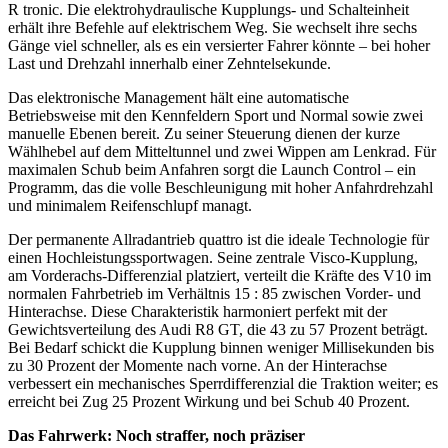
R tronic. Die elektrohydraulische Kupplungs- und Schalteinheit
erhält ihre Befehle auf elektrischem Weg. Sie wechselt ihre sechs
Gänge viel schneller, als es ein versierter Fahrer könnte – bei hoher
Last und Drehzahl innerhalb einer Zehntelsekunde.
Das elektronische Management hält eine automatische
Betriebsweise mit den Kennfeldern Sport und Normal sowie zwei
manuelle Ebenen bereit. Zu seiner Steuerung dienen der kurze
Wählhebel auf dem Mitteltunnel und zwei Wippen am Lenkrad. Für
maximalen Schub beim Anfahren sorgt die Launch Control – ein
Programm, das die volle Beschleunigung mit hoher Anfahrdrehzahl
und minimalem Reifenschlupf managt.
Der permanente Allradantrieb quattro ist die ideale Technologie für
einen Hoch­leistungssportwagen. Seine zentrale Visco-Kupplung,
am Vorderachs-Differenzial platziert, verteilt die Kräfte des V10 im
normalen Fahrbetrieb im Verhältnis 15 : 85 zwischen Vorder- und
Hinterachse. Diese Charakteristik harmoniert perfekt mit der
Gewichtsverteilung des Audi R8 GT, die 43 zu 57 Prozent beträgt.
Bei Bedarf schickt die Kupplung binnen weniger Millisekunden bis
zu 30 Prozent der Momente nach vorne. An der Hinterachse
verbessert ein mechanisches Sperrdifferenzial die Traktion weiter; es
erreicht bei Zug 25 Prozent Wirkung und bei Schub 40 Prozent.
Das Fahrwerk: Noch straffer, noch präziser