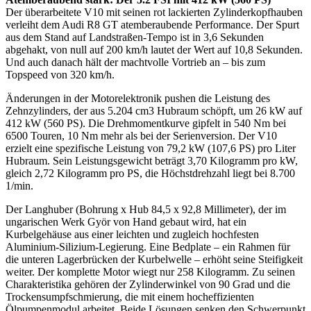
Der überarbeitete V10 mit seinen rot lackierten Zylinderkopfhauben
verleiht dem Audi R8 GT atemberaubende Performance. Der Spurt
aus dem Stand auf Landstraßen-Tempo ist in 3,6 Sekunden
abgehakt, von null auf 200 km/h lautet der Wert auf 10,8 Sekunden.
Und auch danach hält der machtvolle Vortrieb an – bis zum
Topspeed von 320 km/h.
Änderungen in der Motorelektronik pushen die Leistung des
Zehnzylinders, der aus 5.204 cm3 Hubraum schöpft, um 26 kW auf
412 kW (560 PS). Die Drehmoment­kurve gipfelt in 540 Nm bei
6500 Touren, 10 Nm mehr als bei der Serienversion. Der V10
erzielt eine spezifische Leistung von 79,2 kW (107,6 PS) pro Liter
Hubraum. Sein Leistungsgewicht beträgt 3,70 Kilogramm pro kW,
gleich 2,72 Kilogramm pro PS, die Höchstdrehzahl liegt bei 8.700
1/min.
Der Langhuber (Bohrung x Hub 84,5 x 92,8 Millimeter), der im
ungarischen Werk Györ von Hand gebaut wird, hat ein
Kurbelgehäuse aus einer leichten und zugleich hochfesten
Aluminium-Silizium-Legierung. Eine Bedplate – ein Rahmen für
die unteren Lagerbrücken der Kurbelwelle – erhöht seine Steifigkeit
weiter. Der komplette Motor wiegt nur 258 Kilogramm. Zu seinen
Charakteristika gehören der Zylinderwinkel von 90 Grad und die
Trockensumpfschmierung, die mit einem hocheffizienten
Ölpumpenmodul arbeitet. Beide Lösungen senken den Schwerpunkt