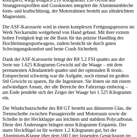
Strangpressprofilen und Gussknoten integriert die Aluminiumbleche
form- und kraftschlüssig, der Motorrahmen besteht aus ultraleichtem
Magnesium.
Die ASF-Karosserie wird in einem komplexen Fertigungsprozess im
Werk Neckarsulm weitgehend von Hand gebaut. Mit ihrer extrem
hohen Festigkeit legt sie die Basis für das präzise Handling des
Hochleistungssportwagens, zudem besticht sie durch guten
Schwingungskomfort und beste Crash-Sicherheit.
Dank der ASF-Karosserie bringt der R8 5.2 FSI quattro aus der
Serie nur 1.625 Kilogramm Gewicht auf die Waage – mit dem
permanenten Allradantrieb quattro und der optionalen R tronic.
Entsprechend schwierig war die Aufgabe, noch einmal im großen
Stil Gewicht zu sparen, für die Ingenieure. Sie lösten sie mit einem
aufwändigen Ansatz, der alle Bereiche des Fahrzeugs einbezog –
am Ende pendelte sich der Zeiger der Waage bei 1.525 Kilogramm
ein.
Die Windschutzscheibe des R8 GT besteht aus dünnerem Glas, die
Trennscheibe zwischen Passagierzelle und Motorraum sowie die
Scheibe in der Heckklappe aus leichtem und stabilem Polycarbonat.
Diese drei Änderungen bringen neun Kilogramm Ersparnis. Der
starre Heckflügel ist für weitere 1,2 Kilogramm gut, bei der
Aluminium-Klappe über dem 100 Liter fassenden Gepäckraum im