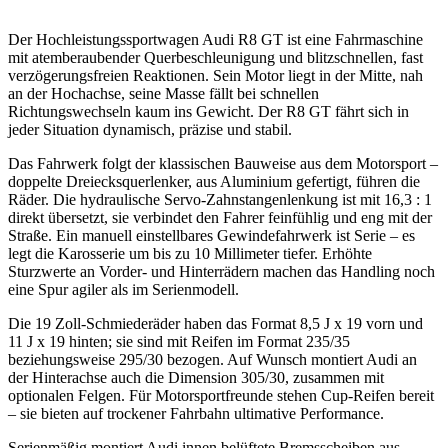
Der Hochleistungssportwagen Audi R8 GT ist eine Fahrmaschine
mit atem­beraubender Querbeschleunigung und blitzschnellen, fast
verzögerungsfreien Reaktionen. Sein Motor liegt in der Mitte, nah
an der Hochachse, seine Masse fällt bei schnellen
Richtungswechseln kaum ins Gewicht. Der R8 GT fährt sich in
jeder Situation dynamisch, präzise und stabil.
Das Fahrwerk folgt der klassischen Bauweise aus dem Motorsport –
doppelte Dreiecksquerlenker, aus Aluminium gefertigt, führen die
Räder. Die hydraulische Servo-Zahnstangenlenkung ist mit 16,3 : 1
direkt übersetzt, sie verbindet den Fahrer feinfühlig und eng mit der
Straße. Ein manuell einstellbares Gewinde­fahrwerk ist Serie – es
legt die Karosserie um bis zu 10 Millimeter tiefer. Erhöhte
Sturzwerte an Vorder- und Hinterrädern machen das Handling noch
eine Spur agiler als im Serienmodell.
Die 19 Zoll-Schmiederäder haben das Format 8,5 J x 19 vorn und
11 J x 19 hinten; sie sind mit Reifen im Format 235/35
beziehungsweise 295/30 bezogen. Auf Wunsch montiert Audi an
der Hinterachse auch die Dimension 305/30, zusammen mit
optionalen Felgen. Für Motorsportfreunde stehen Cup-Reifen bereit
– sie bieten auf trockener Fahrbahn ultimative Performance.
Serienmäßig montiert Audi innen belüftete Bremsscheiben aus