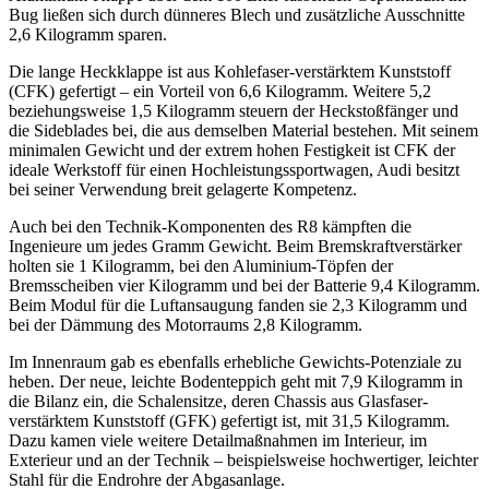
Bug ließen sich durch dünneres Blech und zusätzliche Ausschnitte
2,6 Kilogramm sparen.
Die lange Heckklappe ist aus Kohlefaser-verstärktem Kunststoff
(CFK) gefertigt – ein Vorteil von 6,6 Kilogramm. Weitere 5,2
beziehungsweise 1,5 Kilogramm steuern der Heckstoßfänger und
die Sideblades bei, die aus demselben Material bestehen. Mit seinem
minimalen Gewicht und der extrem hohen Festigkeit ist CFK der
ideale Werkstoff für einen Hochleistungssportwagen, Audi besitzt
bei seiner Verwendung breit gelagerte Kompetenz.
Auch bei den Technik-Komponenten des R8 kämpften die
Ingenieure um jedes Gramm Gewicht. Beim Bremskraftverstärker
holten sie 1 Kilogramm, bei den Aluminium-Töpfen der
Bremsscheiben vier Kilogramm und bei der Batterie 9,4 Kilogramm.
Beim Modul für die Luftansaugung fanden sie 2,3 Kilogramm und
bei der Dämmung des Motorraums 2,8 Kilogramm.
Im Innenraum gab es ebenfalls erhebliche Gewichts-Potenziale zu
heben. Der neue, leichte Bodenteppich geht mit 7,9 Kilogramm in
die Bilanz ein, die Schalensitze, deren Chassis aus Glasfaser-
verstärktem Kunststoff (GFK) gefertigt ist, mit 31,5 Kilogramm.
Dazu kamen viele weitere Detailmaßnahmen im Interieur, im
Exterieur und an der Technik – beispielsweise hochwertiger, leichter
Stahl für die Endrohre der Abgasanlage.