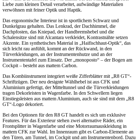
Liebe zum kleinen Detail verarbeitet, aufwändige Materialien
verwöhnen mit feiner Optik und Haptik.
Das ergonomische Interieur ist in sportlichem Schwarz und
Dunkelgrau gehalten. Das Lenkrad, der Dachhimmel, die
Dachpfosten, das Kniepad, der Handbremshebel und die
Schalensitze sind mit Alcantara verkleidet, Kontrastnähte setzen
Akzente. Ein synthetisches Material in „Haifischhaut-Optik“, das
sich leicht rau anfühlt, kommt an der Rückwand, in den
Türverkleidungen, an der Instrumentenhutze und an der
Instrumententafel zum Einsatz. Der „monoposto“ – der Bogen am
Cockpit – besteht aus mattem Carbon.
Das Kombiinstrument integriert weiße Zifferblätter mit „R8 GT“-
Schriftzügen. Der neu designte Wählhebel ist aus CFK und
Aluminium gefertigt, der Mitteltunnel und die Türverkleidungen
tragen Dekorleisten in Wagenfarbe. In den Schwellern liegen
Einstiegsleisten aus mattem Aluminium, auch sie sind mit dem „R8
GT“-Logo dekoriert.
Bei den Optionen für den R8 GT handelt es sich um exklusive
Features. Für das Exterieur stehen zwei alternative Räder, ein
Frontsplitter in Wagenfarbe und eine Motorraumauskleidung in
mattem CFK zur Wahl. Im Innenraum gibt es Carbon-Elemente an
den Türen, am Tunnel, im Cockpit und am Instrumentenbord. Dazu