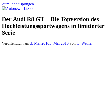
Zum Inhalt springen
Autonews-
Autonews
Der Audi R8 GT – Die Topversion des
123.de
mit
Hochleistungssportwagens in limitierter
Charme
Serie
Veröffentlicht am
3. Mai 2010
3. Mai 2010
von
C. Weiher