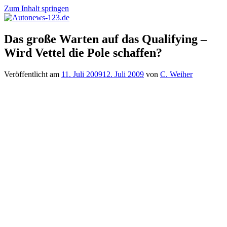
Zum Inhalt springen
Autonews-
Autonews
Das große Warten auf das Qualifying –
123.de
mit
Wird Vettel die Pole schaffen?
Charme
Veröffentlicht am
11. Juli 2009
12. Juli 2009
von
C. Weiher