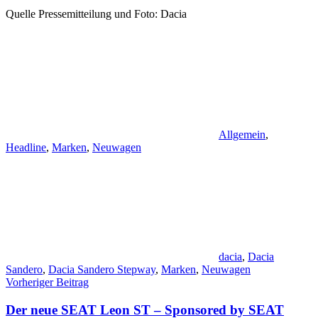
Quelle Pressemitteilung und Foto: Dacia
Allgemein
,
Headline
,
Marken
,
Neuwagen
dacia
,
Dacia
Sandero
,
Dacia Sandero Stepway
,
Marken
,
Neuwagen
Beitragsnavigation
Vorheriger Beitrag
Der neue SEAT Leon ST – Sponsored by SEAT