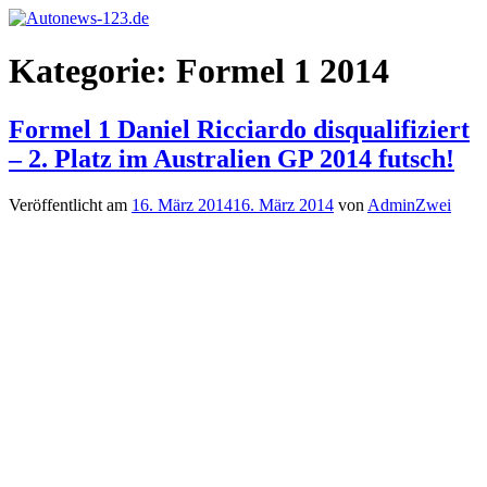
Zum
Inhalt
Autonews-
Autonews
springen
Kategorie:
Formel 1 2014
123.de
mit
Charme
Formel 1 Daniel Ricciardo disqualifiziert
– 2. Platz im Australien GP 2014 futsch!
Veröffentlicht am
16. März 2014
16. März 2014
von
AdminZwei