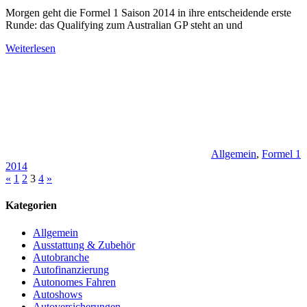
Morgen geht die Formel 1 Saison 2014 in ihre entscheidende erste
Runde: das Qualifying zum Australian GP steht an und
Weiterlesen
Allgemein
,
Formel 1
2014
Seitennummerierung
Vorherige
Nächste
«
1
2
3
4
»
Beiträge
Beiträge
der
Kategorien
Beiträge
Allgemein
Ausstattung & Zubehör
Autobranche
Autofinanzierung
Autonomes Fahren
Autoshows
Autoversicherungen