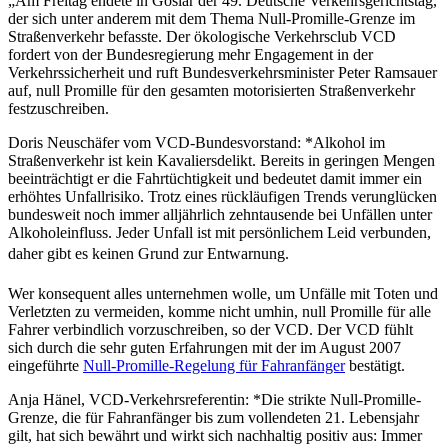
„Am Freitag endete in Goslar der 49. Deutsche Verkehrsgerichtstag,
der sich unter anderem mit dem Thema Null-Promille-Grenze im
Straßenverkehr befasste. Der ökologische Verkehrsclub VCD
fordert von der Bundesregierung mehr Engagement in der
Verkehrssicherheit und ruft Bundesverkehrsminister Peter Ramsauer
auf, null Promille für den gesamten motorisierten Straßenverkehr
festzuschreiben.
Doris Neuschäfer vom VCD-Bundesvorstand: *Alkohol im
Straßenverkehr ist kein Kavaliersdelikt. Bereits in geringen Mengen
beeinträchtigt er die Fahrtüchtigkeit und bedeutet damit immer ein
erhöhtes Unfallrisiko. Trotz eines rückläufigen Trends verunglücken
bundesweit noch immer alljährlich zehntausende bei Unfällen unter
Alkoholeinfluss. Jeder Unfall ist mit persönlichem Leid verbunden,
daher gibt es keinen Grund zur Entwarnung.
Wer konsequent alles unternehmen wolle, um Unfälle mit Toten und
Verletzten zu vermeiden, komme nicht umhin, null Promille für alle
Fahrer verbindlich vorzuschreiben, so der VCD. Der VCD fühlt
sich durch die sehr guten Erfahrungen mit der im August 2007
eingeführte
Null-Promille-Regelung für Fahranfänger
bestätigt.
Anja Hänel, VCD-Verkehrsreferentin: *Die strikte Null-Promille-
Grenze, die für Fahranfänger bis zum vollendeten 21. Lebensjahr
gilt, hat sich bewährt und wirkt sich nachhaltig positiv aus: Immer