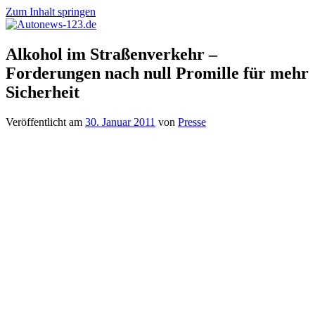
Zum Inhalt springen
Autonews-
Autonews
Alkohol im Straßenverkehr –
123.de
mit
Forderungen nach null Promille für mehr
Charme
Sicherheit
Veröffentlicht am
30. Januar 2011
von
Presse