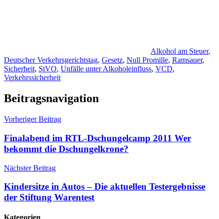
Alkohol am Steuer
,
Deutscher Verkehrsgerichtstag
,
Gesetz
,
Null Promille
,
Ramsauer
,
Sicherheit
,
StVO
,
Unfälle unter Alkoholeinfluss
,
VCD
,
Verkehrssicherheit
Beitragsnavigation
Vorheriger Beitrag
Finalabend im RTL-Dschungelcamp 2011 Wer
bekommt die Dschungelkrone?
Nächster Beitrag
Kindersitze in Autos – Die aktuellen Testergebnisse
der Stiftung Warentest
Kategorien