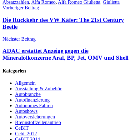
Absatzzahlen
,
Alfa Romeo
,
Alfa Romeo Giulietta
,
Giulietta
Beitragsnavigation
Vorheriger Beitrag
Die Rückkehr des VW Käfer: The 21st Century
Beetle
Nächster Beitrag
ADAC erstattet Anzeige gegen die
Mineralölkonzerne Aral, BP, Jet, OMV und Shell
Kategorien
Allgemein
Ausstattung & Zubehör
Autobranche
Autofinanzierung
Autonomes Fahren
Autoshows
Autoversicherungen
Brennstoffzellenantrieb
CeBIT
Cebit 2012
CeBIT 2014