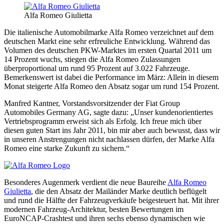
Alfa Romeo Giulietta
Die italienische Automobilmarke Alfa Romeo verzeichnet auf dem
deutschen Markt eine sehr erfreuliche Entwicklung. Während das
Volumen des deutschen PKW-Marktes im ersten Quartal 2011 um
14 Prozent wuchs, stiegen die Alfa Romeo Zulassungen
überproportional um rund 95 Prozent auf 3.022 Fahrzeuge.
Bemerkenswert ist dabei die Performance im März: Allein in diesem
Monat steigerte Alfa Romeo den Absatz sogar um rund 154 Prozent.
Manfred Kantner, Vorstandsvorsitzender der Fiat Group
Automobiles Germany AG, sagte dazu: „Unser kundenorientiertes
Vertriebsprogramm erweist sich als Erfolg. Ich freue mich über
diesen guten Start ins Jahr 2011, bin mir aber auch bewusst, dass wir
in unseren Anstrengungen nicht nachlassen dürfen, der Marke Alfa
Romeo eine starke Zukunft zu sichern.“
Besonderes Augenmerk verdient die neue Baureihe
Alfa Romeo
Giulietta
, die den Absatz der Mailänder Marke deutlich beflügelt
und rund die Hälfte der Fahrzeugverkäufe beigesteuert hat. Mit ihrer
modernen Fahrzeug-Architektur, besten Bewertungen im
EuroNCAP-Crashtest und ihren sechs ebenso dynamischen wie