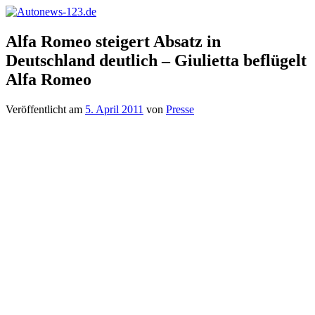
Zum
Inhalt
Autonews-
Autonews
springen
Alfa Romeo steigert Absatz in
123.de
mit
Deutschland deutlich – Giulietta beflügelt
Charme
Alfa Romeo
Veröffentlicht am
5. April 2011
von
Presse