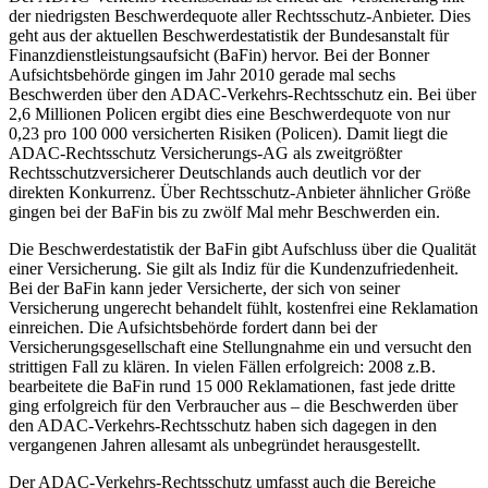
der niedrigsten Beschwerdequote aller Rechtsschutz-Anbieter. Dies
geht aus der aktuellen Beschwerdestatistik der Bundesanstalt für
Finanzdienstleistungsaufsicht (BaFin) hervor. Bei der Bonner
Aufsichtsbehörde gingen im Jahr 2010 gerade mal sechs
Beschwerden über den ADAC-Verkehrs-Rechtsschutz ein. Bei über
2,6 Millionen Policen ergibt dies eine Beschwerdequote von nur
0,23 pro 100 000 versicherten Risiken (Policen). Damit liegt die
ADAC-Rechtsschutz Versicherungs-AG als zweitgrößter
Rechtsschutzversicherer Deutschlands auch deutlich vor der
direkten Konkurrenz. Über Rechtsschutz-Anbieter ähnlicher Größe
gingen bei der BaFin bis zu zwölf Mal mehr Beschwerden ein.
Die Beschwerdestatistik der BaFin gibt Aufschluss über die Qualität
einer Versicherung. Sie gilt als Indiz für die Kundenzufriedenheit.
Bei der BaFin kann jeder Versicherte, der sich von seiner
Versicherung ungerecht behandelt fühlt, kostenfrei eine Reklamation
einreichen. Die Aufsichtsbehörde fordert dann bei der
Versicherungsgesellschaft eine Stellungnahme ein und versucht den
strittigen Fall zu klären. In vielen Fällen erfolgreich: 2008 z.B.
bearbeitete die BaFin rund 15 000 Reklamationen, fast jede dritte
ging erfolgreich für den Verbraucher aus – die Beschwerden über
den ADAC-Verkehrs-Rechtsschutz haben sich dagegen in den
vergangenen Jahren allesamt als unbegründet herausgestellt.
Der ADAC-Verkehrs-Rechtsschutz umfasst auch die Bereiche