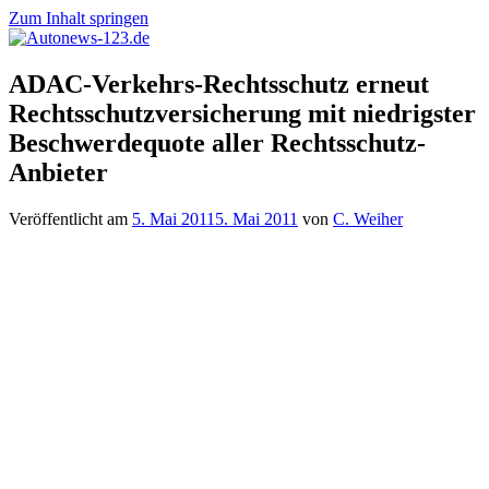
Zum Inhalt springen
Autonews-
Autonews
ADAC-Verkehrs-Rechtsschutz erneut
123.de
mit
Rechtsschutzversicherung mit niedrigster
Charme
Beschwerdequote aller Rechtsschutz-
Anbieter
Veröffentlicht am
5. Mai 2011
5. Mai 2011
von
C. Weiher