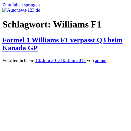
Zum Inhalt springen
Autonews-
Autonews
Schlagwort:
Williams F1
123.de
mit
Charme
Formel 1 Williams F1 verpasst Q3 beim
Kanada GP
Veröffentlicht am
10. Juni 2012
10. Juni 2012
von
admin