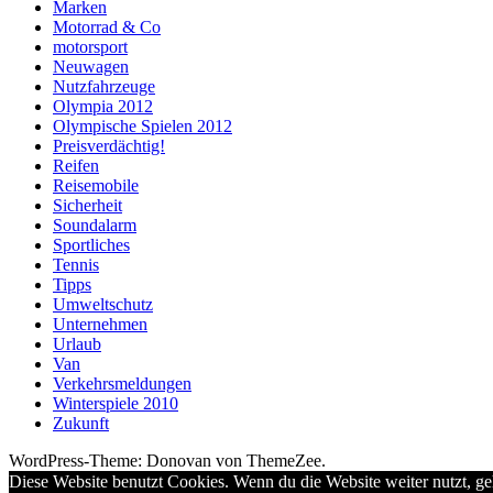
Marken
Motorrad & Co
motorsport
Neuwagen
Nutzfahrzeuge
Olympia 2012
Olympische Spielen 2012
Preisverdächtig!
Reifen
Reisemobile
Sicherheit
Soundalarm
Sportliches
Tennis
Tipps
Umweltschutz
Unternehmen
Urlaub
Van
Verkehrsmeldungen
Winterspiele 2010
Zukunft
WordPress-Theme: Donovan von ThemeZee.
Diese Website benutzt Cookies. Wenn du die Website weiter nutzt, g