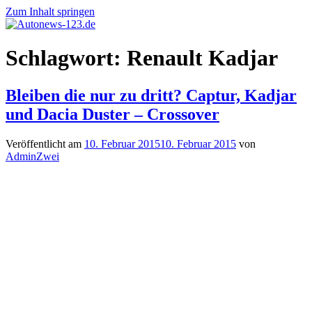
Zum Inhalt springen
Autonews-
Autonews
Schlagwort:
Renault Kadjar
123.de
mit
Charme
Bleiben die nur zu dritt? Captur, Kadjar
und Dacia Duster – Crossover
Veröffentlicht am
10. Februar 2015
10. Februar 2015
von
AdminZwei