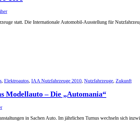
iher
euge statt. Die Internationale Automobil-Ausstellung für Nutzfahrzeu
s
,
Elektroautos
,
IAA Nutzfahrzeuge 2010
,
Nutzfahrzeuge
,
Zukunft
as Modellauto – Die „Automania“
r
ranstaltungen in Sachen Auto. Im jährlichen Turnus wechseln sich inzw