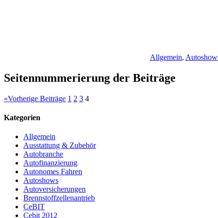
Allgemein
,
Autoshow
Seitennummerierung der Beiträge
«
Vorherige Beiträge
1
2
3
4
Kategorien
Allgemein
Ausstattung & Zubehör
Autobranche
Autofinanzierung
Autonomes Fahren
Autoshows
Autoversicherungen
Brennstoffzellenantrieb
CeBIT
Cebit 2012