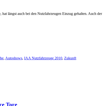
e, hat längst auch bei den Nutzfahrzeugen Einzug gehalten. Auch der
che
,
Autoshows
,
IAA Nutzfahrzeuge 2010
,
Zukunft
re Tore