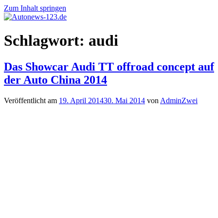
Zum Inhalt springen
Autonews-
Autonews
Schlagwort:
audi
123.de
mit
Charme
Das Showcar Audi TT offroad concept auf
der Auto China 2014
Veröffentlicht am
19. April 2014
30. Mai 2014
von
AdminZwei