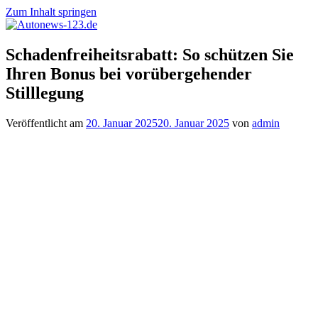
Zum Inhalt springen
Autonews-
Autonews
Schadenfreiheitsrabatt: So schützen Sie
123.de
mit
Ihren Bonus bei vorübergehender
Charme
Stilllegung
Veröffentlicht am
20. Januar 2025
20. Januar 2025
von
admin