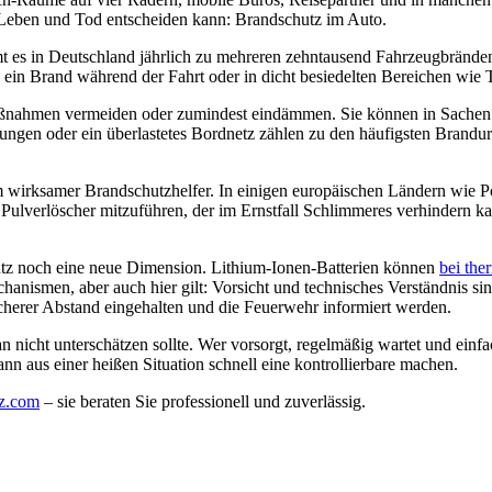
r Leben und Tod entscheiden kann: Brandschutz im Auto.
mt es in Deutschland jährlich zu mehreren zehntausend Fahrzeugbränden
 ein Brand während der Fahrt oder in dicht besiedelten Bereichen wie 
 Maßnahmen vermeiden oder zumindest eindämmen. Sie können in Sache
itungen oder ein überlastetes Bordnetz zählen zu den häufigsten Brand
em wirksamer Brandschutzhelfer. In einigen europäischen Ländern wie Po
Pulverlöscher mitzuführen, der im Ernstfall Schlimmeres verhindern k
z noch eine neue Dimension. Lithium-Ionen-Batterien können
bei the
hanismen, aber auch hier gilt: Vorsicht und technisches Verständnis s
cherer Abstand eingehalten und die Feuerwehr informiert werden.
n nicht unterschätzen sollte. Wer vorsorgt, regelmäßig wartet und einfac
nn aus einer heißen Situation schnell eine kontrollierbare machen.
tz.com
– sie beraten Sie professionell und zuverlässig.