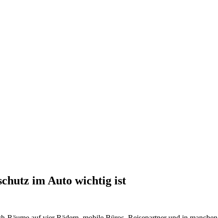
hutz im Auto wichtig ist
ech-Räume auf vier Rädern, mobile Büros, Reisepartner und in manchen