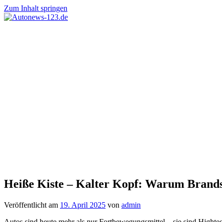
Zum Inhalt springen
Autonews-
Autonews
123.de
mit
Charme
Heiße Kiste – Kalter Kopf: Warum Brandsc
Veröffentlicht am
19. April 2025
von
admin
Autos sind heute mehr als nur Fortbewegungsmittel – sie sind Hight