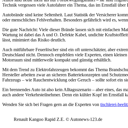
Technik vergessen viele Autofahrer ein Thema, das im Ernstfall übe
Autobrände sind keine Seltenheit. Laut Statistik der Versicherer kom
oder menschliches Fehlverhalten. Besonders gefährlich wird es, wenn
Die gute Nachricht: Viele dieser Brände lassen sich mit einfachen
Wartung ist dabei das A und O. Defekte Kabel, undichte Kraftstoffle
lässt, minimiert das Risiko deutlich.
Auch mitführbare Feuerlöscher sind ein oft unterschätzter, aber extr
Deutschland nicht. Dennoch empfehlen viele Experten, einen kleinen 
Motorraum sind mittlerweile kompakt und günstig erhältlich.
Mit dem Trend zu Elektrofahrzeugen bekommt das Thema Brandschut
Hersteller arbeiten zwar an sicheren Batteriekonzepten und Schutzmec
Fahrzeugs – wie Rauchentwicklung oder Geruch – sollte sofort ein si
Ein brennendes Auto ist also kein Alltagsszenario – aber eines, das ma
auch andere Verkehrsteilnehmer. Denn ein kühler Kopf im Ernstfall ka
Wenden Sie sich bei Fragen gern an die Experten von
tischlerei-beeli
Renault Kangoo Rapid Z.E. © Autonews-123.de