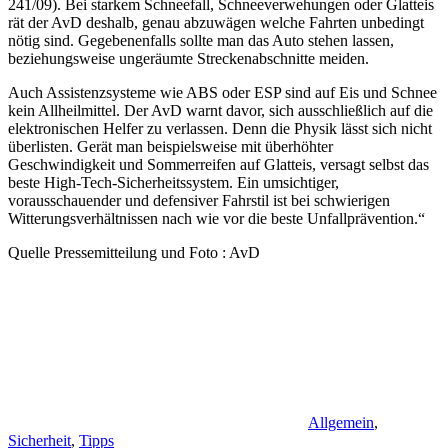
241/09). Bei starkem Schneefall, Schneeverwehungen oder Glatteis
rät der AvD deshalb, genau abzuwägen welche Fahrten unbedingt
nötig sind. Gegebenenfalls sollte man das Auto stehen lassen,
beziehungsweise ungeräumte Streckenabschnitte meiden.
Auch Assistenzsysteme wie ABS oder ESP sind auf Eis und Schnee
kein Allheilmittel. Der AvD warnt davor, sich ausschließlich auf die
elektronischen Helfer zu verlassen. Denn die Physik lässt sich nicht
überlisten. Gerät man beispielsweise mit überhöhter
Geschwindigkeit und Sommerreifen auf Glatteis, versagt selbst das
beste High-Tech-Sicherheitssystem. Ein umsichtiger,
vorausschauender und defensiver Fahrstil ist bei schwierigen
Witterungsverhältnissen nach wie vor die beste Unfallprävention.“
Quelle Pressemitteilung und Foto : AvD
Allgemein
,
Sicherheit
,
Tipps