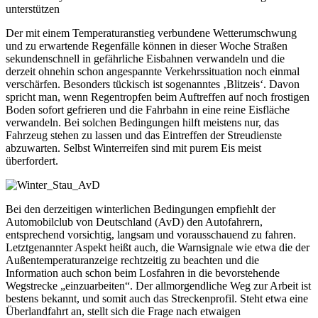
unterstützen
Der mit einem Temperaturanstieg verbundene Wetterumschwung
und zu erwartende Regenfälle können in dieser Woche Straßen
sekundenschnell in gefährliche Eisbahnen verwandeln und die
derzeit ohnehin schon angespannte Verkehrssituation noch einmal
verschärfen. Besonders tückisch ist sogenanntes ‚Blitzeis‘. Davon
spricht man, wenn Regentropfen beim Auftreffen auf noch frostigen
Boden sofort gefrieren und die Fahrbahn in eine reine Eisfläche
verwandeln. Bei solchen Bedingungen hilft meistens nur, das
Fahrzeug stehen zu lassen und das Eintreffen der Streudienste
abzuwarten. Selbst Winterreifen sind mit purem Eis meist
überfordert.
Bei den derzeitigen winterlichen Bedingungen empfiehlt der
Automobilclub von Deutschland (AvD) den Autofahrern,
entsprechend vorsichtig, langsam und vorausschauend zu fahren.
Letztgenannter Aspekt heißt auch, die Warnsignale wie etwa die der
Außentemperaturanzeige rechtzeitig zu beachten und die
Information auch schon beim Losfahren in die bevorstehende
Wegstrecke „einzuarbeiten“. Der allmorgendliche Weg zur Arbeit ist
bestens bekannt, und somit auch das Streckenprofil. Steht etwa eine
Überlandfahrt an, stellt sich die Frage nach etwaigen