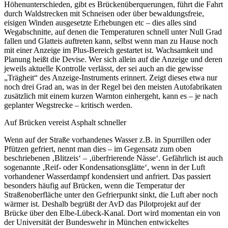
Höhenunterschieden, gibt es Brückenüberquerungen, führt die Fahrt
durch Waldstrecken mit Schneisen oder über bewaldungsfreie,
eisigen Winden ausgesetzte Erhebungen etc – dies alles sind
Wegabschnitte, auf denen die Temperaturen schnell unter Null Grad
fallen und Glatteis auftreten kann, selbst wenn man zu Hause noch
mit einer Anzeige im Plus-Bereich gestartet ist. Wachsamkeit und
Planung heißt die Devise. Wer sich allein auf die Anzeige und deren
jeweils aktuelle Kontrolle verlässt, der sei auch an die gewisse
„Trägheit“ des Anzeige-Instruments erinnert. Zeigt dieses etwa nur
noch drei Grad an, was in der Regel bei den meisten Autofabrikaten
zusätzlich mit einem kurzen Warnton einhergeht, kann es – je nach
geplanter Wegstrecke – kritisch werden.
Auf Brücken vereist Asphalt schneller
Wenn auf der Straße vorhandenes Wasser z.B. in Spurrillen oder
Pfützen gefriert, nennt man dies – im Gegensatz zum oben
beschriebenen ‚Blitzeis‘ – ‚überfrierende Nässe‘. Gefährlich ist auch
sogenannte ‚Reif- oder Kondensationsglätte‘, wenn in der Luft
vorhandener Wasserdampf kondensiert und anfriert. Das passiert
besonders häufig auf Brücken, wenn die Temperatur der
Straßenoberfläche unter den Gefrierpunkt sinkt, die Luft aber noch
wärmer ist. Deshalb begrüßt der AvD das Pilotprojekt auf der
Brücke über den Elbe-Lübeck-Kanal. Dort wird momentan ein von
der Universität der Bundeswehr in München entwickeltes