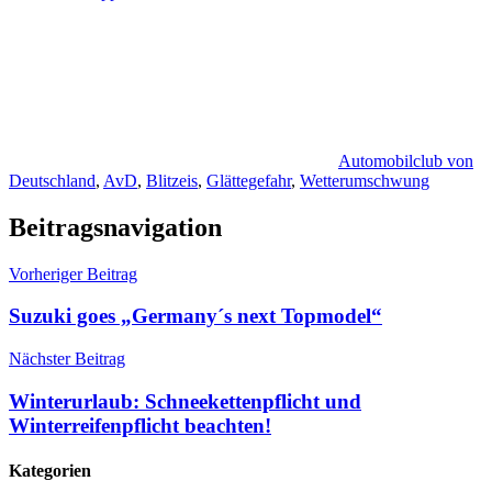
Automobilclub von
Deutschland
,
AvD
,
Blitzeis
,
Glättegefahr
,
Wetterumschwung
Beitragsnavigation
Vorheriger Beitrag
Suzuki goes „Germany´s next Topmodel“
Nächster Beitrag
Winterurlaub: Schneekettenpflicht und
Winterreifenpflicht beachten!
Kategorien