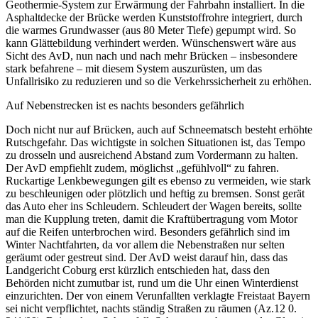
Geothermie-System zur Erwärmung der Fahrbahn installiert. In die
Asphaltdecke der Brücke werden Kunststoffrohre integriert, durch
die warmes Grundwasser (aus 80 Meter Tiefe) gepumpt wird. So
kann Glättebildung verhindert werden. Wünschenswert wäre aus
Sicht des AvD, nun nach und nach mehr Brücken – insbesondere
stark befahrene – mit diesem System auszurüsten, um das
Unfallrisiko zu reduzieren und so die Verkehrssicherheit zu erhöhen.
Auf Nebenstrecken ist es nachts besonders gefährlich
Doch nicht nur auf Brücken, auch auf Schneematsch besteht erhöhte
Rutschgefahr. Das wichtigste in solchen Situationen ist, das Tempo
zu drosseln und ausreichend Abstand zum Vordermann zu halten.
Der AvD empfiehlt zudem, möglichst „gefühlvoll“ zu fahren.
Ruckartige Lenkbewegungen gilt es ebenso zu vermeiden, wie stark
zu beschleunigen oder plötzlich und heftig zu bremsen. Sonst gerät
das Auto eher ins Schleudern. Schleudert der Wagen bereits, sollte
man die Kupplung treten, damit die Kraftübertragung vom Motor
auf die Reifen unterbrochen wird. Besonders gefährlich sind im
Winter Nachtfahrten, da vor allem die Nebenstraßen nur selten
geräumt oder gestreut sind. Der AvD weist darauf hin, dass das
Landgericht Coburg erst kürzlich entschieden hat, dass den
Behörden nicht zumutbar ist, rund um die Uhr einen Winterdienst
einzurichten. Der von einem Verunfallten verklagte Freistaat Bayern
sei nicht verpflichtet, nachts ständig Straßen zu räumen (Az.12 0.