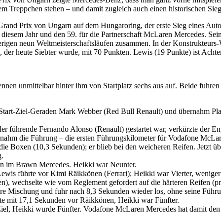
m Treppchen stehen – und damit zugleich auch einen historischen Sieg 
nd Prix von Ungarn auf dem Hungaroring, der erste Sieg eines Aut
n diesem Jahr und den 59. für die Partnerschaft McLaren Mercedes. Sei
rigen neun Weltmeisterschaftsläufen zusammen. In der Konstrukteurs-W
der heute Siebter wurde, mit 70 Punkten. Lewis (19 Punkte) ist Achter
 Rennen unmittelbar hinter ihm von Startplatz sechs aus auf. Beide fuh
 Start-Ziel-Geraden Mark Webber (Red Bull Renault) und übernahm Pla
r führende Fernando Alonso (Renault) gestartet war, verkürzte der 
rnahm die Führung – die ersten Führungskilometer für Vodafone McLare
ie Boxen (10,3 Sekunden); er blieb bei den weicheren Reifen. Jetzt ü
g.
ton im Brawn Mercedes. Heikki war Neunter.
ewis führte vor Kimi Räikkönen (Ferrari); Heikki war Vierter, weniger
n), wechselte wie vom Reglement gefordert auf die härteren Reifen (p
ere Mischung und fuhr nach 8,3 Sekunden wieder los, ohne seine Führun
rte mit 17,1 Sekunden vor Räikkönen, Heikki war Fünfter.
 Ziel, Heikki wurde Fünfter. Vodafone McLaren Mercedes hat damit d