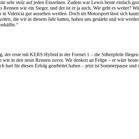
bin sehr stolz auf jeden Einzelnen. Zudem war Lewis heute einfach groß
s Rennen wie ein Sieger, und der ist er ja auch. Wie geht es weiter? W
auch in Valencia gut aussehen werden. Doch im Motorsport lässt sich k
keiten, die wir in diesem Jahr hatten, haben uns gestärkt und wir wer
onhälfte.“
eg, der erste mit KERS Hybrid in der Formel 1 – die Silberpfeile fliegen
ben wie in den neun Rennen zuvor. Wir denken an Felipe – er wäre heut
h hart für diesen Erfolg gearbeitet haben – jetzt ist Sommerpause und 