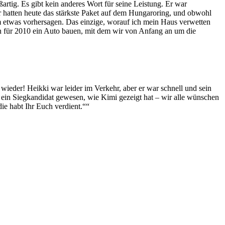
artig. Es gibt kein anderes Wort für seine Leistung. Er war
ir hatten heute das stärkste Paket auf dem Hungaroring, und obwohl
aum etwas vorhersagen. Das einzige, worauf ich mein Haus verwetten
den für 2010 ein Auto bauen, mit dem wir von Anfang an um die
 wieder! Heikki war leider im Verkehr, aber er war schnell und sein
e ein Siegkandidat gewesen, wie Kimi gezeigt hat – wir alle wünschen
die habt Ihr Euch verdient.““