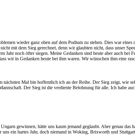
 Problemen wieder ganz oben auf dem Podium zu stehen. Dies war eines 
n nicht mit dem Sieg gerechnet, denn wir glaubten nicht, dass unser Sp
esem Jahr noch öfter siegen. Meine Gedanken sind heute aber auch bei F
, dass wir in Gedanken heute bei ihm waren. Wir wünschen ihm eine ra
 nächsten Mal bin hoffentlich ich an der Reihe. Der Sieg zeigt, wie s
r Mannschaft. Der Sieg ist die verdiente Belohnung für alle. Ich habe au
 Ungarn gewinnen, hätte uns kaum jemand geglaubt. Aber genau das ha
uns ein hartes Jahr, doch niemand in Woking, Brixworth und Stuttgar