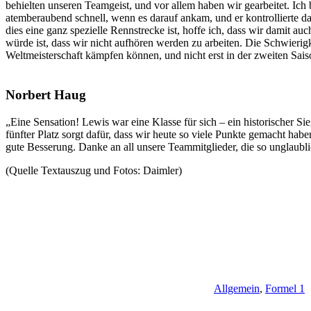
behielten unseren Teamgeist, und vor allem haben wir gearbeitet. Ich 
atemberaubend schnell, wenn es darauf ankam, und er kontrollierte da
dies eine ganz spezielle Rennstrecke ist, hoffe ich, dass wir damit 
würde ist, dass wir nicht aufhören werden zu arbeiten. Die Schwierig
Weltmeisterschaft kämpfen können, und nicht erst in der zweiten Sais
Norbert Haug
„Eine Sensation! Lewis war eine Klasse für sich – ein historischer Si
fünfter Platz sorgt dafür, dass wir heute so viele Punkte gemacht ha
gute Besserung. Danke an all unsere Teammitglieder, die so unglaublic
(Quelle Textauszug und Fotos: Daimler)
Allgemein
,
Formel 1