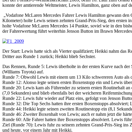
konnte der amtierende Weltmeister, Lewis Hamilton, ganz oben auf de
„Vodafone McLaren Mercedes Fahrer Lewis Hamilton gewann den Gra
Kilometer) holte Lewis seinen zehnten Grand-Prix-Sieg, den ersten i
holte Vodafone McLaren Mercedes 14 Punkte, soviel wie in den bishe
der Fahrerwertung führt weiterhin Jenson Button im Brawn Mercedes, 
Der Start: Lewis hatte sich als Vierter qualifiziert; Heikki nahm das
Dritter aus Runde 1 zurück; Heikki blieb Sechster.
Das Rennen, Runde 5: Lewis überholte in der ersten Kurve nach der
(Williams Toyota) auf.
Runde 7: Obwohl Lewis mit einem um 13 Kilo schwereren Auto als de
Runde 12: Alonso legte seinen ersten Boxenstopp ein und Lewis übe
Runde 20: Lewis kam als Führender zu seinem ersten Routinehalt an d
(7,0 Sekunden) und blieb ebenfalls bei der weicheren Reifenmischun
Runde 22: Lewis fuhr wieder auf Platz eins, gefolgt von Jenson But
Runde 32: Die Top Sechs hatten ihre ersten Boxenstopps absolviert; L
Runde 44: Heikki legte seinen zweiten Routinestopp ein (8,1 Sekunde
Runde 46: Zweiter Boxenhalt von Lewis; auch er nahm jetzt die härt
Runde 60: Alle Fahrer hatten ihre Boxenstopps absolviert. Lewis füh
Ziel (Runde 70): Lewis fuhr zu seinem zehnten Grand-Prix-Sieg ins
und heute, vor einem Jahr mit Heikki.