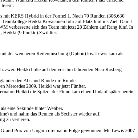
feiern.
os mit KERS Hybrid in der Formel 1. Nach 70 Runden (306,630
n Teamkollege Heikki Kovalainen fuhr auf Platz fünf ins Ziel. Damit
M verbesserte sich das Team mit jetzt 28 Zählern auf Rang fünf. In
, Heikki (9 Punkte) Zwölfter.
ren mit der weicheren Reifenmischung (Option) los. Lewis kam als
tz zwei. Heikki holte auf den vor ihm fahrenden Nico Rosberg
Engländer den Abstand Runde um Runde.
n Mercedes 2009. Heikki war jetzt Fünfter.
bernahm Heikki die Spitze; der Finne kam einen Umlauf später herein
 als eine Sekunde hinter Webber.
rime) und nahm das Rennen als Sechster wieder auf.
g zu verlieren.
en Grand Prix von Ungarn dreimal in Folge gewonnen: Mit Lewis 2007