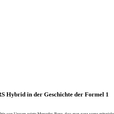
RS Hybrid in der Geschichte der Formel 1
rix von Ungarn zeigte Mercedes-Benz, dass man ganz vorne mitspielen