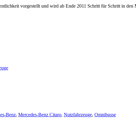
lichkeit vorgestellt und wird ab Ende 2011 Schritt für Schritt in den 
euge
es-Benz
,
Mercedes-Benz Citaro
,
Nutzfahrzeuge
,
Omnibusse