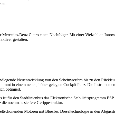
iten.
ler Mercedes-Benz Citaro einen Nachfolger. Mit einer Vielzahl an Inn
ktiver gestalten.
rundlegende Neuentwicklung von den Scheinwerfern bis zu den Rückleuc
 nimmt in einem neuen, höher gelegten Cockpit Platz. Die Instrumente
ch optimiert.
s ist für den Stadtlinienbus das Elektronische Stabilitäts­programm ES
 die nochmals steifere Gerippestruktur.
eltschonenden Motoren mit BlueTec-Dieseltechnologie in den Abgass