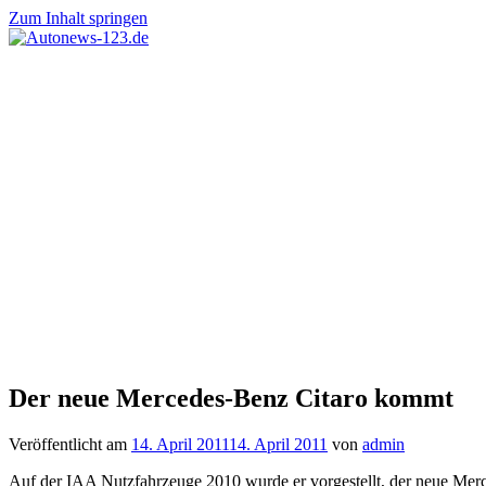
Zum Inhalt springen
Autonews-
Autonews
123.de
mit
Charme
Der neue Mercedes-Benz Citaro kommt
Veröffentlicht am
14. April 2011
14. April 2011
von
admin
Auf der IAA Nutzfahrzeuge 2010 wurde er vorgestellt, der neue Merc