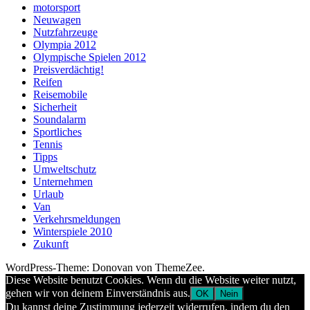
motorsport
Neuwagen
Nutzfahrzeuge
Olympia 2012
Olympische Spielen 2012
Preisverdächtig!
Reifen
Reisemobile
Sicherheit
Soundalarm
Sportliches
Tennis
Tipps
Umweltschutz
Unternehmen
Urlaub
Van
Verkehrsmeldungen
Winterspiele 2010
Zukunft
WordPress-Theme: Donovan von ThemeZee.
Diese Website benutzt Cookies. Wenn du die Website weiter nutzt,
gehen wir von deinem Einverständnis aus.
OK
Nein
Du kannst deine Zustimmung jederzeit widerrufen, indem du den