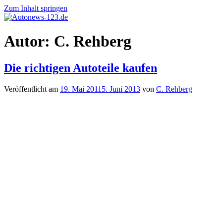
Zum Inhalt springen
Autonews-
Autonews
Autor:
C. Rehberg
123.de
mit
Charme
Die richtigen Autoteile kaufen
Veröffentlicht am
19. Mai 2011
5. Juni 2013
von
C. Rehberg