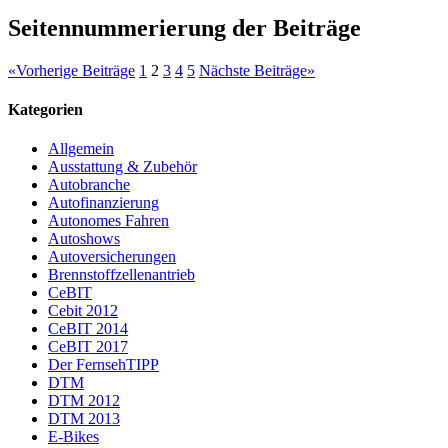
Seitennummerierung der Beiträge
«
Vorherige Beiträge
1
2
3
4
5
Nächste Beiträge
»
Kategorien
Allgemein
Ausstattung & Zubehör
Autobranche
Autofinanzierung
Autonomes Fahren
Autoshows
Autoversicherungen
Brennstoffzellenantrieb
CeBIT
Cebit 2012
CeBIT 2014
CeBIT 2017
Der FernsehTIPP
DTM
DTM 2012
DTM 2013
E-Bikes